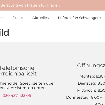
 Beratung von Frauen für Frauen
nz
Praxis
Aktuelles
Hilfetelefon Schwangere
ild
Öffnungsz
Telefonische
rreichbarkeit
Montag: 8:30 
hrend der Sprechzeiten über
Dienstag: 8:30
en KI-Assistenten unter
Mittwoch: 8:30
030 437 433 05
Donnerstag: 8:00 – 13
19:00